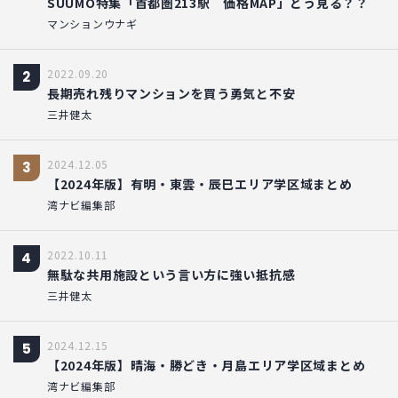
SUUMO特集「首都圏213駅 価格MAP」どう見る？？
マンションウナギ
2022.09.20
2
長期売れ残りマンションを買う勇気と不安
三井健太
2024.12.05
3
【2024年版】有明・東雲・辰巳エリア学区域まとめ
湾ナビ編集部
2022.10.11
4
無駄な共用施設という言い方に強い抵抗感
三井健太
2024.12.15
5
【2024年版】晴海・勝どき・月島エリア学区域まとめ
湾ナビ編集部