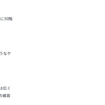
に50階
うなケ
分は広く
の威容