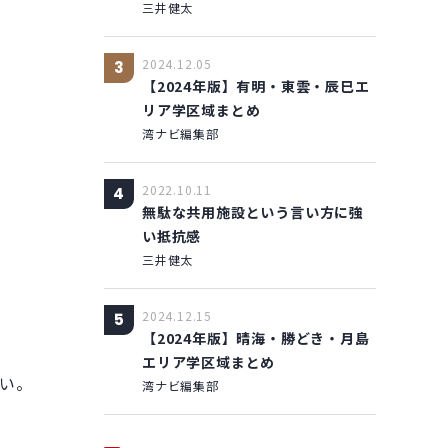
三井健太
2024.12.05
3
【2024年版】有明・東雲・辰巳エ
リア学区域まとめ
湾ナビ編集部
2022.10.11
4
無駄な共用施設という言い方に強
い抵抗感
三井健太
2024.12.15
5
【2024年版】晴海・勝どき・月島
エリア学区域まとめ
い。
湾ナビ編集部