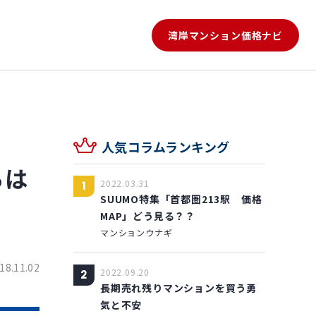
湾岸マンション
価格ナビ
人気コラムランキング
ろは
2022.03.31
1
SUUMO特集「首都圏213駅 価格
MAP」どう見る？？
マンションウナギ
18.11.02
2022.09.20
2
長期売れ残りマンションを買う勇
気と不安