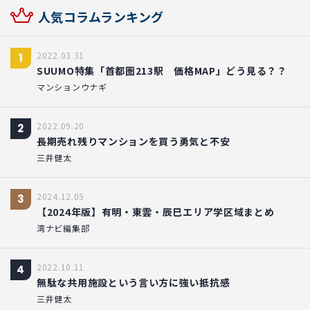
人気コラムランキング
2022.03.31
1
SUUMO特集「首都圏213駅 価格MAP」どう見る？？
マンションウナギ
2022.09.20
2
長期売れ残りマンションを買う勇気と不安
三井健太
2024.12.05
3
【2024年版】有明・東雲・辰巳エリア学区域まとめ
湾ナビ編集部
2022.10.11
4
無駄な共用施設という言い方に強い抵抗感
三井健太