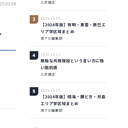
三井健太
25.02.04
2024.12.05
3
【2024年版】有明・東雲・辰巳エ
し
リア学区域まとめ
湾ナビ編集部
2022.10.11
4
無駄な共用施設という言い方に強
い抵抗感
三井健太
2024.12.15
5
【2024年版】晴海・勝どき・月島
エリア学区域まとめ
湾ナビ編集部