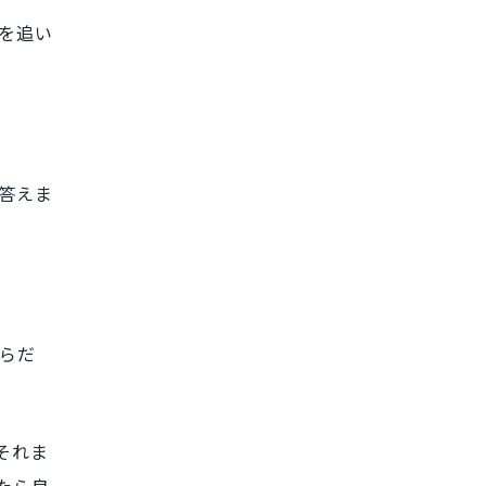
を追い
答えま
らだ
それま