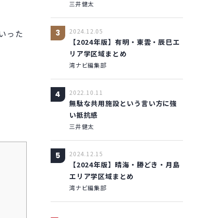
三井健太
2024.12.05
いった
3
【2024年版】有明・東雲・辰巳エ
リア学区域まとめ
湾ナビ編集部
2022.10.11
4
無駄な共用施設という言い方に強
い抵抗感
三井健太
2024.12.15
5
【2024年版】晴海・勝どき・月島
エリア学区域まとめ
湾ナビ編集部