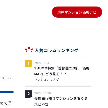
湾岸マンション
価格ナビ
人気コラムランキング
2022.03.31
1
SUUMO特集「首都圏213駅 価格
MAP」どう見る？？
18.03.23
マンションウナギ
2022.09.20
2
長期売れ残りマンションを買う勇
めて予
気と不安