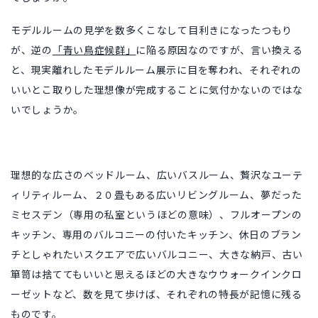
モデルルームの見学を数多くこなして目利きになったつもり
が、逆の
「青い鳥症候群」
に陥る原因なのですが、言い換える
と、現実離れしたモデルルーム展示に目を奪われ、それぞれの
いいとこ取りした理想像が完成することに気付かないのではな
いでしょうか。
理想的な広さのベッドルーム、広いバスルーム、贅沢なユーテ
ィリティルーム、２０畳もある広いリビングルーム、夢だった
ミセスデン（専用の私室というほどの意味）、フルオープンの
キッチン、専用のバルコニーの付いたキッチン、休日のブラン
チとしゃれたいスクエアで広いバルコニー、大きな納戸、古い
箪笥は捨ててもいいと思えるほどの大きなウウォークインクロ
ーゼットなど、数を見て歩けば、それぞれの特長が記憶に残る
ものです。