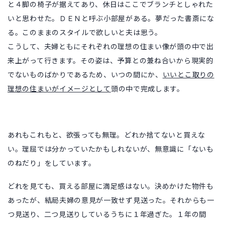
と４脚の椅子が据えてあり、休日はここでブランチとしゃれた
いと思わせた。ＤＥＮと呼ぶ小部屋がある。夢だった書斎にな
る。このままのスタイルで欲しいと夫は思う。
こうして、夫婦ともにそれぞれの理想の住まい像が頭の中で出
来上がって行きます。その姿は、予算との兼ね合いから現実的
でないものばかりであるため、いつの間にか、
いいとこ取りの
理想の住まいがイメージとして
頭の中で完成します。
あれもこれもと、欲張っても無理。どれか捨てないと買えな
い。理屈では分かっていたかもしれないが、無意識に「ないも
のねだり」をしています。
どれを見ても、買える部屋に満足感はない。決めかけた物件も
あったが、結局夫婦の意見が一致せず見送った。それからも一
つ見送り、二つ見送りしているうちに１年過ぎた。１年の間