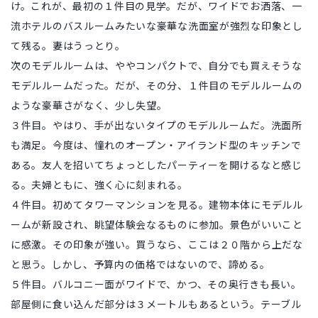
け。これが、最初の１件目の見学。だが、ワイドでお洒落、一
流ホテルのバスルームみたいな豪華な洗面室が強烈な印象とし
て残る。妻はうっとり。
次のモデルルームは、ややコンパクトで、自分でも買えそうな
モデルルームだった。だが、その分、１件目のモデルルームの
ような豪華さがなく、少し失望。
３件目。やはり、手が出ないタイプのモデルルームだ。洗面所
も満足。今度は、憧れのオープン・アイランド型のキッチンで
ある。友人を招いてちょっとしたパーティーを開けるなと感じ
る。夫婦ともに、強く心に刻まれる。
４件目。初めてタワーマンションを見る。建物本体にモデルル
ームが新設され、眺望体験会なるものに参加。景色がいいこと
に感激。その印象が強い。買うなら、ここは２０階から上だな
と思う。しかし、予算内の価格ではないので、諦める。
５件目。バルコニー面がワイドで、かつ、その奥行きも長い。
部屋側に食い込んだ部分は３メートルもあるという。テーブル