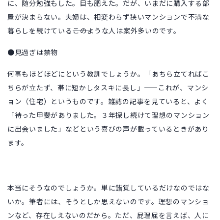
に、随分勉強もした。目も肥えた。だが、いまだに購入する部
屋が決まらない。夫婦は、相変わらず狭いマンションで不満な
暮らしを続けている―――このような人は案外多いのです。
●見過ぎは禁物
何事もほどほどにという教訓でしょうか。「あちら立てればこ
ちらが立たず、帯に短かしタスキに長し」――これが、マンシ
ョン（住宅）というものです。雑誌の記事を見ていると、よく
「待った甲斐がありました。３年探し続けて理想のマンション
に出会いました」などという喜びの声が載っているときがあり
ます。
本当にそうなのでしょうか。単に錯覚しているだけなのではな
いか。筆者には、そうとしか思えないのです。理想のマンショ
ンなど、存在しえないのだから。ただ、屁理屈を言えば、人に