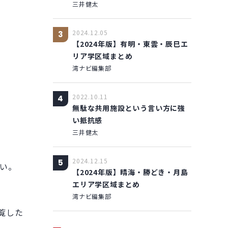
三井健太
2024.12.05
3
【2024年版】有明・東雲・辰巳エ
リア学区域まとめ
湾ナビ編集部
2022.10.11
4
無駄な共用施設という言い方に強
い抵抗感
三井健太
2024.12.15
5
い。
【2024年版】晴海・勝どき・月島
エリア学区域まとめ
湾ナビ編集部
覧した