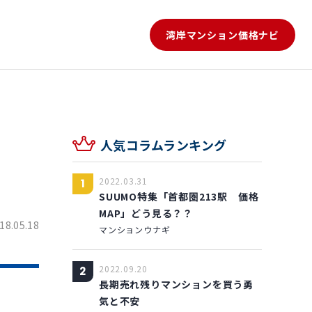
湾岸マンション
価格ナビ
人気コラムランキング
2022.03.31
1
SUUMO特集「首都圏213駅 価格
MAP」どう見る？？
18.05.18
マンションウナギ
2022.09.20
2
長期売れ残りマンションを買う勇
気と不安