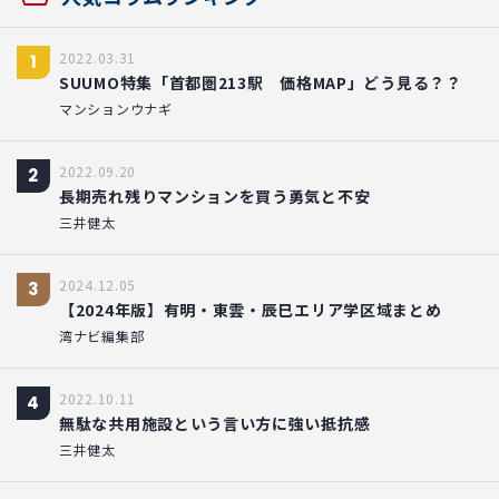
2022.03.31
1
SUUMO特集「首都圏213駅 価格MAP」どう見る？？
マンションウナギ
2022.09.20
2
長期売れ残りマンションを買う勇気と不安
三井健太
2024.12.05
3
【2024年版】有明・東雲・辰巳エリア学区域まとめ
湾ナビ編集部
2022.10.11
4
無駄な共用施設という言い方に強い抵抗感
三井健太